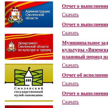
Отчет о выполнении
Скачать
Отчет о выполнении
Скачать
Муниципальное зад
культуры «Вяземски
плановый период на
Скачать
Отчет об исполнени
Скачать
Отчет о выполнении
Скачать