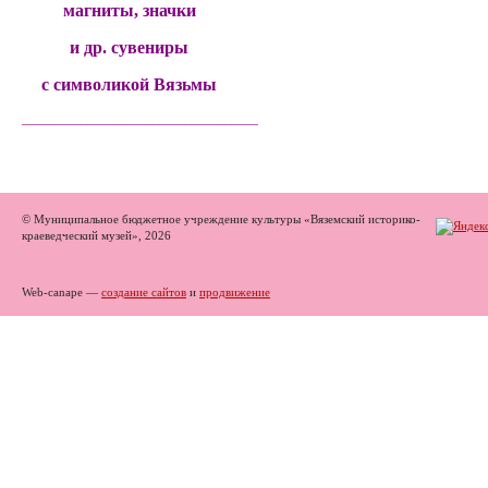
магниты, значки
и др. сувениры
с символикой Вязьмы
______________________________________
© Муниципальное бюджетное учреждение культуры «Вяземский историко-
краеведческий музей», 2026
Web-canape —
создание сайтов
и
продвижение