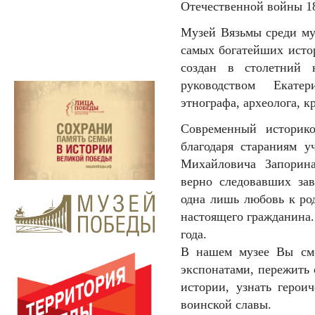
Отечественной войны 18
Музей Вязьмы среди му
самых богатейших исто
создан в столетний
руководством Екате
этнографа, археолога, к
Современный историко
благодаря стараниям у
Михайловича Запорин
верно следовавших зав
одна лишь любовь к ро
настоящего гражданина.
года.
В нашем музее Вы смо
экспонатами, пережить
истории, узнать герои
воинской славы.