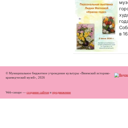
муз
гор
худ
год
Соб
в 1
© Муниципальное бюджетное учреждение культуры «Вяземский историко-
краеведческий музей», 2026
Web-canape —
создание сайтов
и
продвижение