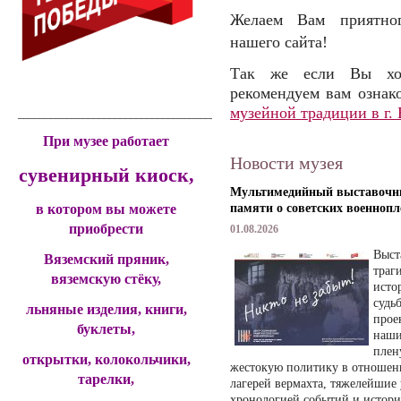
Желаем Вам приятно
нашего сайта!
Так же если Вы хот
рекомендуем вам ознак
музейной традиции в г.
____________________________________________
При музее работает
Новости музея
сувенирный киоск,
Мультимедийный выставочны
в котором вы можете
памяти о советских военноп
приобрести
01.08.2026
Выст
Вяземский пряник,
траг
вяземскую стёку,
исто
судь
льняные изделия, книги,
прое
буклеты,
наши
плен
открытки, колокольчики,
жестокую политику в отношен
тарелки,
лагерей вермахта, тяжелейшие 
хронологией событий и истор