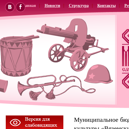
Главная
Новости
Структура
Контакты
Ре
Муниципальное бю
культуры «Вяземск