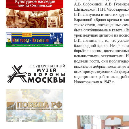
А.В. Сорокиной, А.В. Гуренков
Шпаковской, Н.И. Чеботаренко,
В.И. Ляпунова и многих други
Барановой «Броня крепка и та
также стихи, посвященные сам
была опубликована в газете «В
урок ведущая цитатой из восп
В.И. Ляпина: «…то, что успел
благородной крови. Не зря он
борьбе с врагом, внеся посиль
ненавистными оккупантами. И 
подвели гости, они поблагодар
высказали добрые пожелания 
всех присутствующих 25 февра
медицинских работников, рабо
Новоторжская в 1942 г.