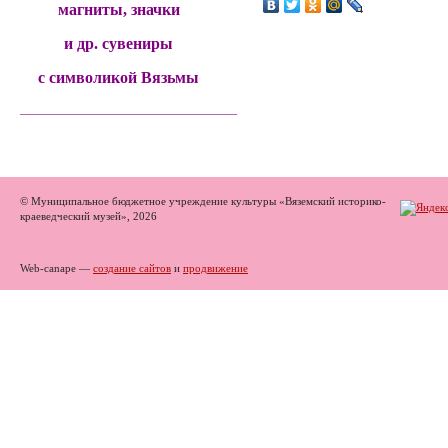
магниты, значки
и др. сувениры
с символикой Вязьмы
______________________________________
© Муниципальное бюджетное учреждение культуры «Вяземский историко-
краеведческий музей», 2026
Web-canape —
создание сайтов
и
продвижение