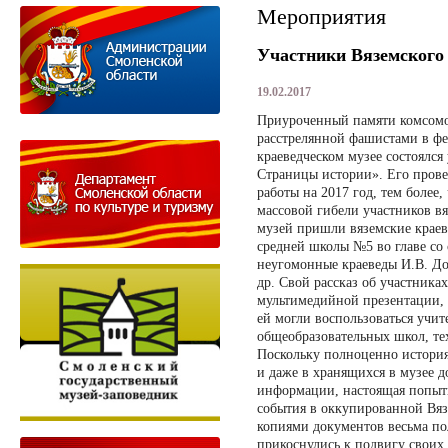
Мероприятия
Участники Вяземского
19.02.2017
Приуроченный памяти комсом
расстрелянной фашистами в фев
краеведческом музее состоялся
Страницы истории». Его прове
работы на 2017 год, тем более, 
массовой гибели участников вя
музей пришли вяземские краев
средней школы №5 во главе со
неугомонные краеведы И.В. До
др. Свой рассказ об участник
мультимедийной презентации, 
ей могли воспользоваться учит
общеобразовательных школ, те
Поскольку полноценно история
и даже в хранящихся в музее 
информации, настоящая попытк
события в оккупированной Вязь
копиями документов весьма по
прикоснулись к подвигу своих