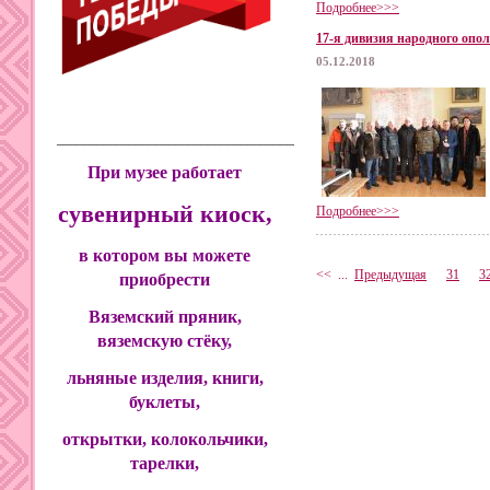
Подробнее>>>
17-я дивизия народного опо
05.12.2018
____________________________________________
При музее работает
сувенирный киоск,
Подробнее>>>
в котором вы можете
<<
...
Предыдущая
31
3
приобрести
Вяземский пряник,
вяземскую стёку,
льняные изделия, книги,
буклеты,
открытки, колокольчики,
тарелки,