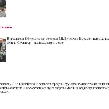
ти веков
В преддверии 110-летия со дня рождения Е.В. Вучетича в Вяземском историко-кр
лекция «Скульптор – хранитель памяти веков»
 декабря 2018 г. в библиотеке Московской городской думы прошла презентация книги з
родного ополчения «Государственного музея обороны Москвы» Владимира Ивановича К
олицы».