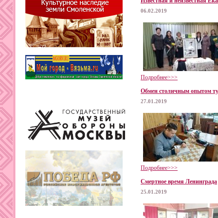
Известная и неизвестная Ек
06.02.2019
Подробнее>>>
Обмен столичным опытом т
27.01.2019
Подробнее>>>
Смертное время Ленинграда
25.01.2019