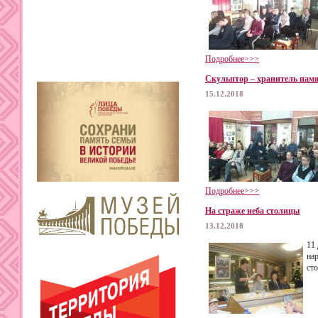
Подробнее>>>
Скульптор – хранитель памя
15.12.2018
Подробнее>>>
На страже неба столицы
13.12.2018
11
на
ст