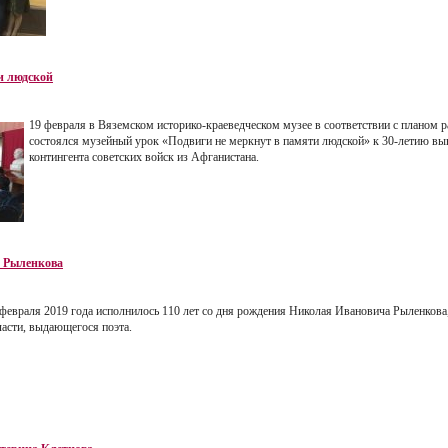
и людской
19 февраля в Вяземском историко-краеведческом музее в соответствии с планом р
состоялся музейный урок «Подвиги не меркнут в памяти людской» к 30-летию вы
контингента советских войск из Афганистана.
. Рыленкова
 февраля 2019 года исполнилось 110 лет со дня рождения Николая Ивановича Рыленков
ласти, выдающегося поэта.