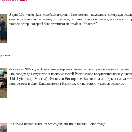
атерина Клетнова
В день 150-летия Клетновой Екатерины Николаевны – археолога, этнографа, иссл
края, переводчицы, педагога, литератора, геолога, общественного деятеля – в ли
прошел вечер, который был организован клубом "Краевед".
уризма
26 января 2019 года Вяземский историко-краеведческий музей посетили с целью 
и по городу для студентов и преподавателей Российского государственного универс
И.М. Губкина (г. Москва) - Вячеслав Викторович Калинов, д.и.н., декан факульте
образования и Олег Владимирович Каримов, к.и.н., доцент кафедры истории.
27 января исполняется 75 лет со дня снятия блокады Ленинграда