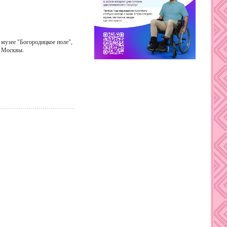
 музее "Богородицкое поле",
. Москвы.