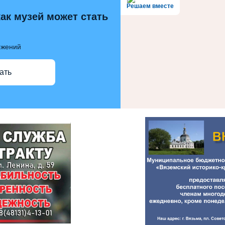
Решаем вместе
как музей может стать
ожений
ать