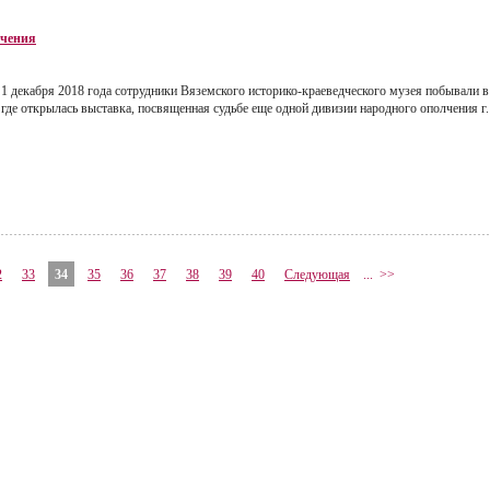
лчения
1 декабря 2018 года сотрудники Вяземского историко-краеведческого музея побывали в
где открылась выставка, посвященная судьбе еще одной дивизии народного ополчения г
2
33
34
35
36
37
38
39
40
Следующая
...
>>