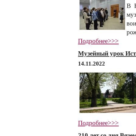
В В
му
во
рож
Подробнее>>>
Музейный урок Ист
14.11.2022
Подробнее>>>
210 лет со дня Вяз