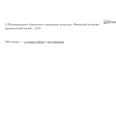
© Муниципальное бюджетное учреждение культуры «Вяземский историко-
краеведческий музей», 2026
Web-canape —
создание сайтов
и
продвижение