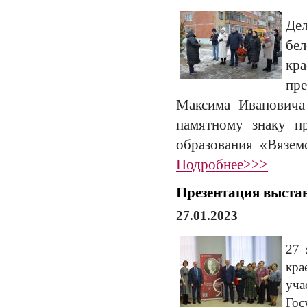
Де
бе
кр
пр
Максима Иванович
памятному знаку п
образования «Вяземс
Подробнее>>>
Презентация выста
27.01.2023
27 
кра
уч
Гос