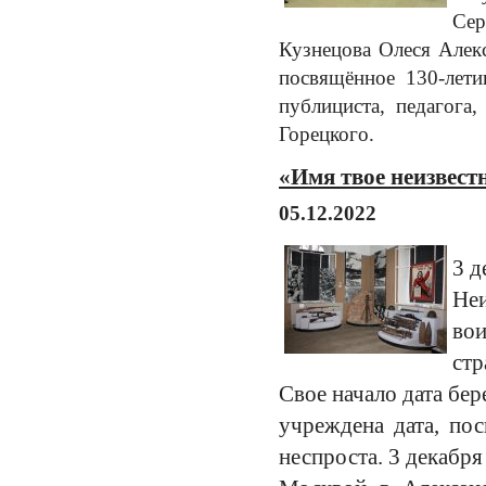
Сер
Кузнецова Олеся Алек
посвящённое 130-лети
публициста, педагога
Горецкого.
«Имя твое неизвестн
05.12.2022
3 д
Неи
вои
стр
Свое начало дата бер
учреждена дата, по
неспроста. 3 декабря