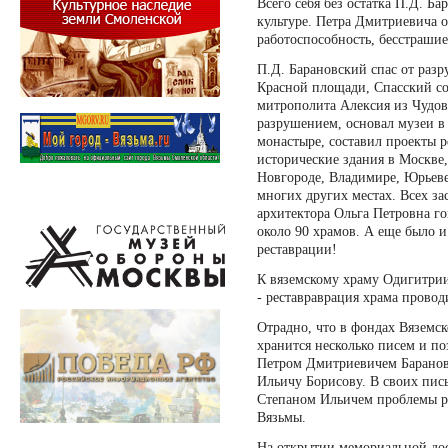
Всего себя без остатка П.Д. Б
культуре. Петра Дмитриевича 
работоспособность, бесстрашие
П.Д. Барановский спас от раз
Красной площади, Спасский с
митрополита Алексия из Чудов
разрушением, основал музеи в
монастыре, составил проекты 
исторические здания в Москве,
Новгороде, Владимире, Юрьеве
многих других местах. Всех зас
архитектора Ольга Петровна го
около 90 храмов. А еще было и
реставрации!
К вяземскому храму Одигитрии
- реставраврация храма провод
Отрадно, что в фондах Вяземск
хранится несколько писем и п
Петром Дмитриевичем Баранов
Ильичу Борисову. В своих пис
Степаном Ильичем проблемы р
Вязьмы.
На открытии мемориальной до