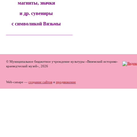
магниты, значки
и др. сувениры
с символикой Вязьмы
______________________________________
© Муниципальное бюджетное учреждение культуры «Вяземский историко-
краеведческий музей», 2026
Web-canape —
создание сайтов
и
продвижение