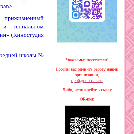
span>
л прижизненный
е и гениальном
ин» (Киностудия
________________________________
 средней школы №
Уважаемые посетители!
Просим вас оценить работу нашей
организации,
пройдя по ссылке
Либо, используйте ссылку
QR-код: