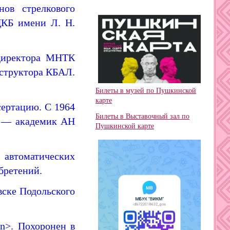
нов стрелкового
ЦКБ имени Л. Н.
 директора МНТК
нструктора КБАЛ.
Билеты в музей по Пушкинской
карте
сертацию
. С 1964
Билеты в Выставочный зал по
а — академик АН
Пушкинской карте
автоматических
бретений.
вске
Подольского
n>. Похоронен в