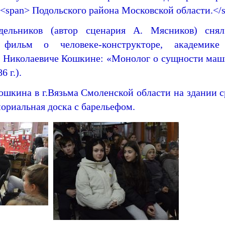
<span> Подольского района Московской области.</
дельников (автор сценария А. Мясников) сня
 фильм о человеке-конструкторе, академик
е Николаевиче Кошкине: «Монолог о сущности маш
 г.).
Кошкина в г.Вязьма Смоленской области на здании
ориальная доска с барельефом.