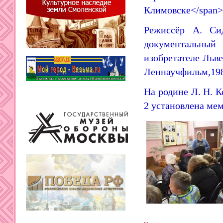
Климовске</span>
Режиссёр А. Си
документальный
изобретателе Льв
Леннаучфильм,1986
На родине Л. Н. 
2 установлена мем