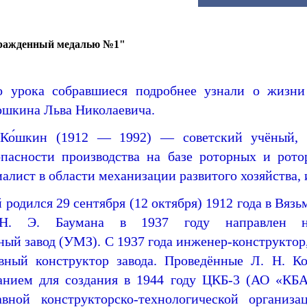
ражденный медалью №1"
о урока собравшиеся подробнее узнали о жизни
ошкина Льва Николаевича.
Ко́шкин (1912
— 1992
) — советский учёный, 
пасности производства на базе роторных и рото
алист в области механизации развитого хозяйства, 
родился 29 сентября (12 октября
) 1912 года
в Вязь
. Э. Баумана
в 1937 году
направлен н
ный завод
(УМЗ). С 1937 года инженер-конструктор
вный конструктор завода. Проведённые Л. Н. 
анием для создания в 1944 году ЦКБ-3 (АО «КБ
ной конструкторско-технологической организац