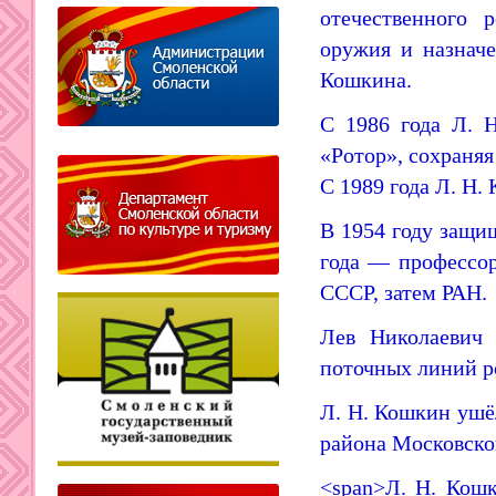
отечественного 
оружия и назнач
Кошкина
.
С 1986 года Л. 
«Ротор», сохраня
С 1989 года Л. Н
В 1954 году защи
года — профессо
СССР
, затем РАН
.
Лев Николаевич 
поточных линий р
Л. Н. Кошкин ушёл
района Московско
<span>Л. Н. Кошк