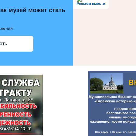
Решаем вместе
как музей может стать
ожений
ать