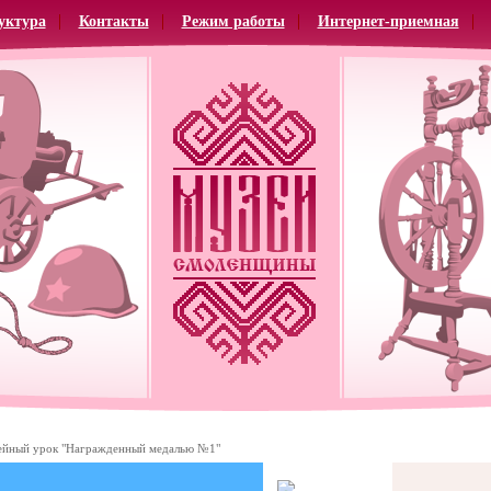
уктура
Контакты
Режим работы
Интернет-приемная
йный урок "Награжденный медалью №1"