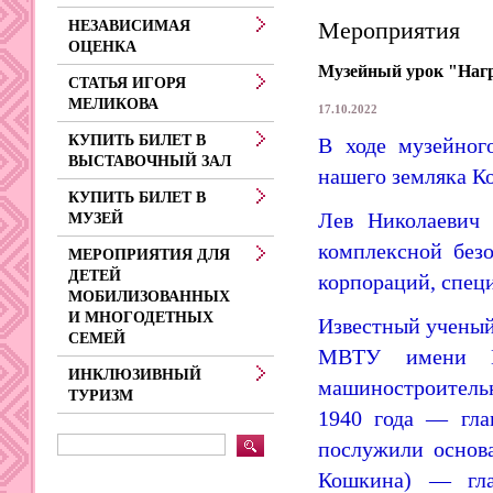
Мероприятия
НЕЗАВИСИМАЯ
ОЦЕНКА
Музейный урок "Наг
СТАТЬЯ ИГОРЯ
МЕЛИКОВА
17.10.2022
КУПИТЬ БИЛЕТ В
В ходе музейног
ВЫСТАВОЧНЫЙ ЗАЛ
нашего земляка К
КУПИТЬ БИЛЕТ В
Лев Николаевич 
МУЗЕЙ
комплексной безо
МЕРОПРИЯТИЯ ДЛЯ
ДЕТЕЙ
корпораций, специ
МОБИЛИЗОВАННЫХ
И МНОГОДЕТНЫХ
Известный ученый 
СЕМЕЙ
МВТУ имени Н
ИНКЛЮЗИВНЫЙ
машиностроитель
ТУРИЗМ
1940 года — гла
послужили основ
Кошкина) — глав