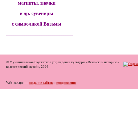
магниты, значки
и др. сувениры
с символикой Вязьмы
______________________________________
© Муниципальное бюджетное учреждение культуры «Вяземский историко-
краеведческий музей», 2026
Web-canape —
создание сайтов
и
продвижение