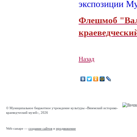
экспозиции Му
Флешмоб "Вал
краеведчески
Назад
© Муниципальное бюджетное учреждение культуры «Вяземский историко-
краеведческий музей», 2026
Web-canape —
создание сайтов
и
продвижение