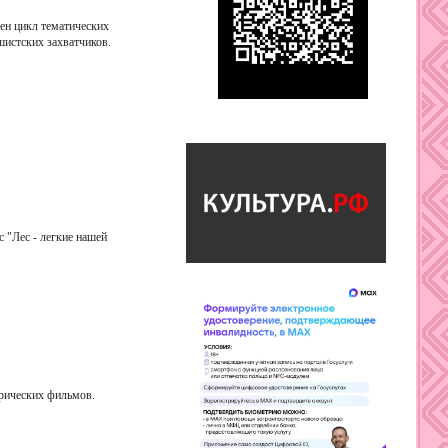
ен цикл тематических
истских захватчиков.
 "Лес - легкие нашей
орических фильмов.