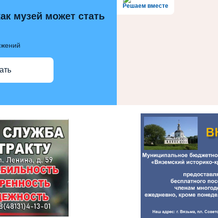
Решаем вместе
как музей может стать
ожений
ать