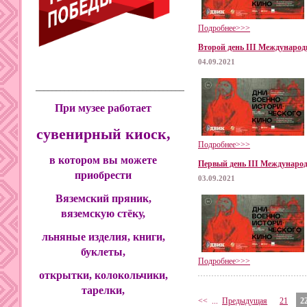
Подробнее>>>
Второй день III Международ
04.09.2021
____________________________________________
При музее работает
сувенирный киоск,
Подробнее>>>
в котором вы можете
Первый день III Международ
приобрести
03.09.2021
Вяземский пряник,
вяземскую стёку,
льняные изделия, книги,
буклеты,
Подробнее>>>
открытки, колокольчики,
тарелки,
<<
...
Предыдущая
21
2