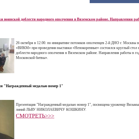
жи воинской доблести народного ополчения в Вяземском районе. Направления раб
26 октября в 12.00.
по инициативе потомков ополченцев 2-й ДНО г. Москвы
«ВИКМ» при проведении выставки «Непокоренные» состоялся круглый стол н
доблести народного ополчения в Вяземском районе. Направления
работы в го
Московской
битвы
».
ия "Награжденный медалью номер 1"
Презентация "Награжденный медалью номер 1", посвящена уроженцу Вязьмы
линий ЛЬВУ НИКОЛАЕВИЧУ КОШКИНУ.
СМОТРЕТЬ>>>