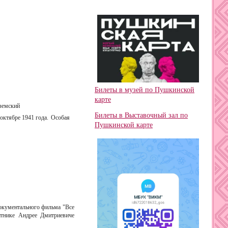
Билеты в музей по Пушкинской
карте
яземский
Билеты в Выставочный зал по
октябре 1941 года.
Особая
Пушкинской карте
документального фильма "Все
итнике Андрее Дмитриевиче