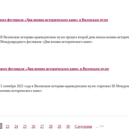
ного фестиваля «Дни военно-исторического кино» в Вяземском музее
В Вяземском историко-краеведческом музее прошел второй день показа военно-историч
Международного фестиваля «Дни военно-исторического кино».
ного фестиваля «Дни военно-исторического кино» в Вяземском музее
3 сентября 2021 года в Вяземском историко-краеведческом музее стартовал III Между
военно-исторического кино».
2
23
24
25
26
27
28
29
30
Следующая
...
>>