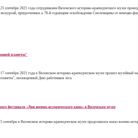
25 сентября 2021 года сотрудниками Вяземского историко-краеведческого музея провед
экскурсий, приуроченных к 78-й годовщине освобождения Смоленщины от немецко-фаш
 нашей планеты"
17 сентября 2021 года в Вяземском историко-краеведческом музее прошел музейный час
планеты", посвященный Дню работников леса.
ного фестиваля «Дни военно-исторического кино» в Вяземском музее
5 сентября в Вяземском историко-краеведческом музее продолжился показ военно-ист