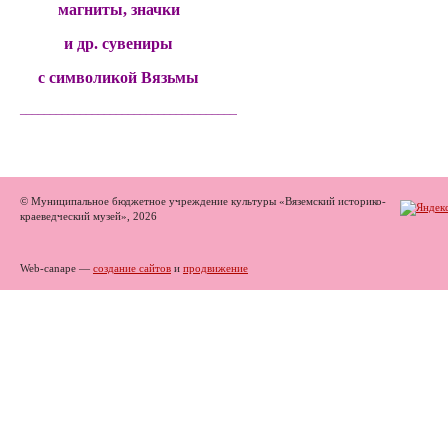
магниты, значки
и др. сувениры
с символикой Вязьмы
______________________________________
© Муниципальное бюджетное учреждение культуры «Вяземский историко-
краеведческий музей», 2026
Web-canape —
создание сайтов
и
продвижение