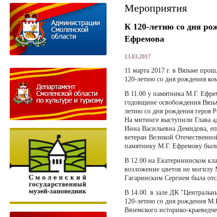
Мероприятия
К 120-летию со дня ро
Ефремова
13.03.2017
11 марта 2017 г. в Вязьме пр
120-летию со дня рождения ко
В 11.00 у памятника М.Г. Ефр
годовщине освобождения Вязьм
летию со дня рождения героя Р
На митинге выступили Глава 
Инна Васильевна Демидова, еп
ветеран Великой Отечественно
памятнику М.Г. Ефремову был
В 12.00 на Екатерининском кл
возложение цветов не могилу 
Гагаринским Сергием была отс
В 14.00. в зале ДК "Центральн
120-летию со дня рождения М.Г
Вяземского историко-краеведч