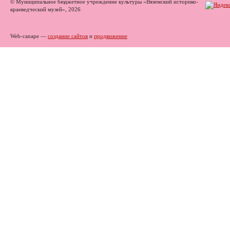
© Муниципальное бюджетное учреждение культуры «Вяземский историко-
краеведческий музей», 2026
Web-canape —
создание сайтов
и
продвижение