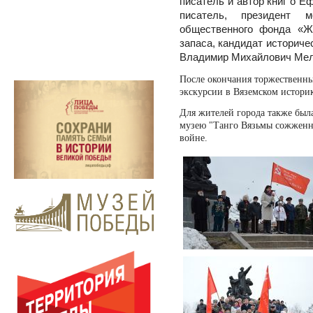
писатель и автор книг о 
писатель, президент ме
общественного фонда «Жи
запаса, кандидат историчес
Владимир Михайлович Мел
После окончания торжественны
экскурсии в Вяземском историк
Для жителей города также была
музею "Танго Вязьмы сожженн
войне.