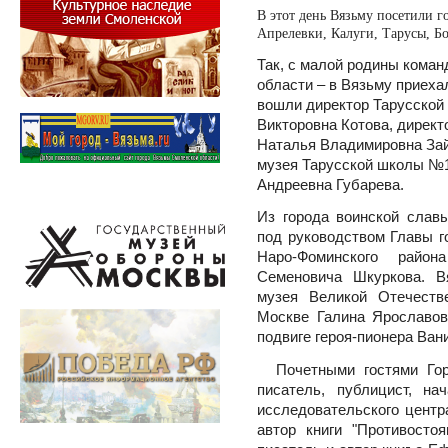
В этот день Вязьму посетили 
Апрелевки, Калуги, Тарусы, Б
Так, с малой родины коман
области – в Вязьму приеха
вошли директор Тарусской
Викторовна Котова, директ
Наталья Владимировна Зай
музея Тарусской школы №1
Андреевна Губарева.
Из города воинской слав
под руководством Главы г
Наро-Фоминского район
Семеновича Шкуркова. В
музея Великой Отечеств
Москве Галина Ярославов
подвиге героя-пионера Ван
Почетными гостями Гор
писатель, публицист, н
исследовательского центр
автор книги "Противосто